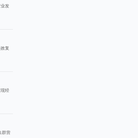
产业发
高效复
实现经
集群营