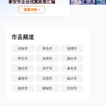
泰安市企业优惠政策汇编
查看详情 >
市县频道
济南市
青岛市
淄博市
枣庄市
东营市
烟台市
潍坊市
济宁市
泰安市
威海市
日照市
临沂市
德州市
聊城市
滨州市
菏泽市